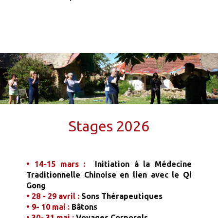
Stages 2026
•
14
-15 mars :
Initiation à la Médecine
Traditionnelle Chinoise
en lien avec le Qi
Gong
• 28 - 29 avril :
Sons Thérapeutiques
• 9- 10 mai :
Bâtons
• 30- 31 mai :
Voyages Corporels