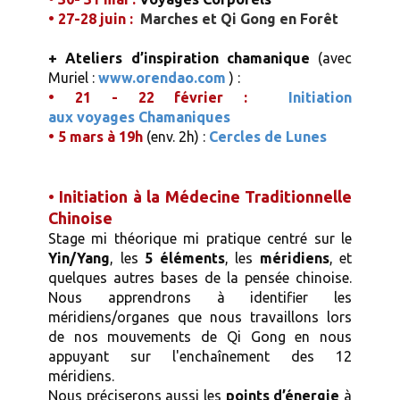
• ​27-28 juin :
Marches et Qi Gong en Forêt
+ Ateliers d’inspiration chamanique
(avec
Muriel :
www.orendao.com
) :
• 21 - 22 février :
Initiation
aux voyages Chamaniques
• 5 mars à 19h
(env. 2h) :
Cercles de Lunes
• Initiation à la Médecine Traditionnelle
Chinoise
Stage mi théorique mi pratique centré sur le
Yin/Yang
, les
5 éléments
, les
méridiens
, et
quelques autres bases de la pensée chinoise.
Nous apprendrons à identifier les
méridiens/organes que nous travaillons lors
de nos mouvements de Qi Gong en nous
appuyant sur l'enchaînement des 12
méridiens.
Nous préciserons aussi les
points d’énergie
à