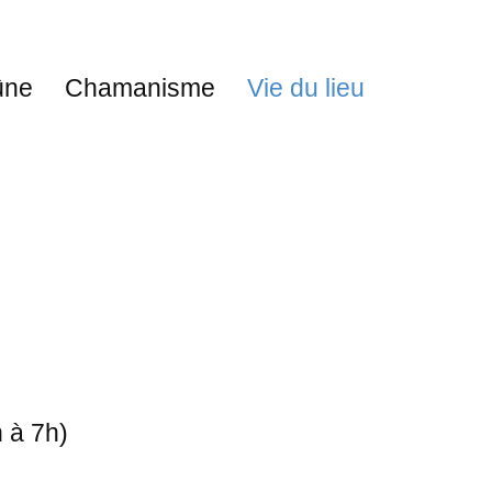
ûne
Chamanisme
Vie du lieu
h à 7h
)