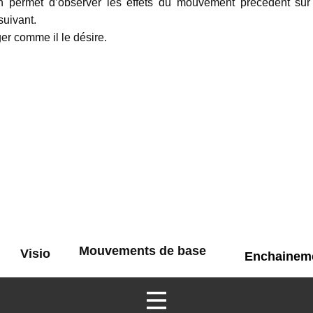
on permet d’observer les effets du mouvement précédent sur
suivant.
er comme il le désire.
Mouvements de base
Visio
Enchainem