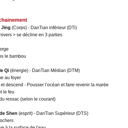
nchainement
 Jing
(Corps) - DanTian inférieur (DTi)
Univers > se décline en 3 parties
 berge
dans le bambou
l
e Qi
(énergie) - DanTian Médian (DTM)
ne au foyer
 et descend - Pousser l’océan et faire revenir la marée
t le feu
du ressac (selon le courant)
 de Shen
(esprit) - DanTian Supérieur (DTS)
 rochers
ue à la surface de l’eau