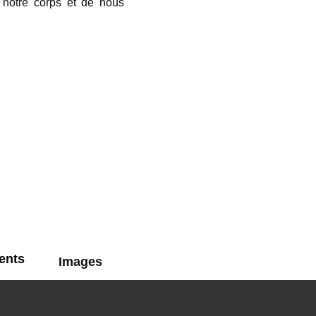
 notre corps et de nous
ents
Images