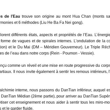
s de l’
E
au
trouve son origine au mont Hua Chan (monts sa
harmonies et 6 méthodes (Liu He Ba Fa Nei gong).
ent différents états, aspects et propriétés de l’Eau. L’énergie
 forme de vagues et de spirales internes. L’ondulation de la 
on) et le Du Mai (DM – Méridien Gouverneur). Le Triple Réc
s de l’eau dans notre corps (Rein - Poumon - Vessie).
nçu comme un réveil et une mise en route progressive du corps,
aux. Il nous invite également à sentir les remous intérieurs, l’
alchimie interne, nous passons du DanTian inférieur, auquel es
 DanTian Médian (2ème partie), pour arriver au DanTian Supéri
étiser cet enseignement et nous aider à sentir tous les miro-m
 et le garder fluide.