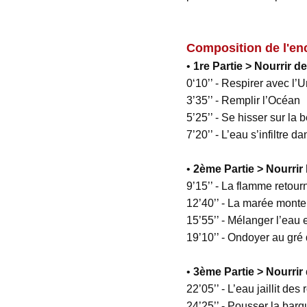
Composition de l'e
•
1
re
Partie > Nourrir de
0‘10’’ - Respirer avec l’
3’35’’ - Remplir l’Océan
5’25’’ - Se hisser sur la
7’20’’ - L’eau s’infiltre 
•
2
ème
Partie > Nourrir
9’15’’ - La flamme retour
12’40’’ - La marée monte
15’55’’ - Mélanger l’eau e
19’10’’ - Ondoyer au gré 
•
3
ème
Partie > Nourrir
22’05’’ - L’eau jaillit des
24’25’’ - Pousser la barq